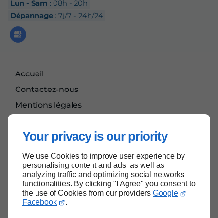
Lun - Sam
: 08h - 20h
Dépannage
: 7j/7 - 24h/24
Accueil
Contactez-nous
Mentions légales
Plan du site
Your privacy is our priority
We use Cookies to improve user experience by
Haut de page
personalising content and ads, as well as
analyzing traffic and optimizing social networks
functionalities. By clicking "I Agree" you consent to
the use of Cookies from our providers
Google
Facebook
.