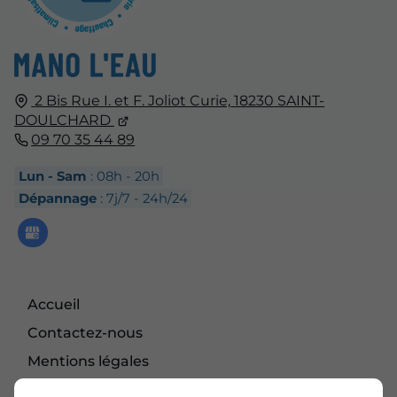
2 Bis Rue I. et F. Joliot Curie,
18230
SAINT-
DOULCHARD
09 70 35 44 89
Lun - Sam
: 08h - 20h
Dépannage
: 7j/7 - 24h/24
Accueil
Contactez-nous
Mentions légales
Plan du site