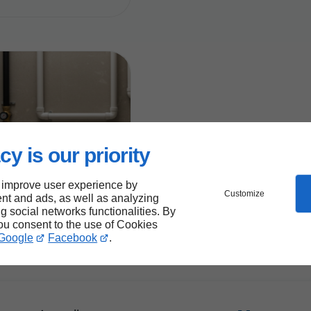
cy is our priority
01/12/2025
 improve user experience by
ue vos canalisations ont
Customize
nt and ads, as well as analyzing
n plombier professionnel
ng social networks functionalities. By
you consent to the use of Cookies
Google
Facebook
.