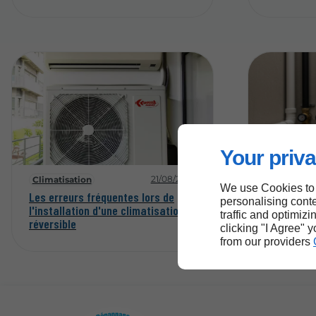
Your priva
21/08/2025
Climatisation
Plomberie
We use Cookies to
Les erreurs fréquentes lors de
5 signes q
personalising conte
l'installation d'une climatisation
besoin d'u
traffic and optimizi
réversible
clicking "I Agree" 
from our providers