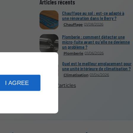
Articles récents
Chauffage au sol : est-ce adapté à
une rénovation dans le Berry ?
01/08/2026
Chauffage
Plomberie : comment détecter une
micro-fuite avant qu'elle ne devienne
un problème ?
01/06/2026
Plomberie
Quel est le meilleur emplacement pour
une unité intérieure de climatisation ?
01/04/2026
Climatisation
I AGREE
Plus d'articles